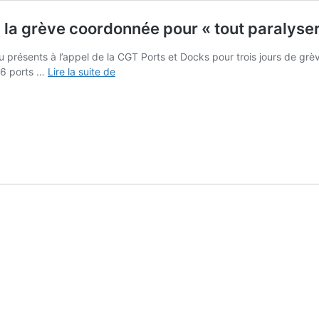
 la grève coordonnée pour « tout paralyser
u présents à l’appel de la CGT Ports et Docks pour trois jours de grèv
Dans
26 ports …
Lire la suite de
les
ports,
des
dockers
aux
marins,
la
grève
coordonnée
pour
«
tout
paralyser
»