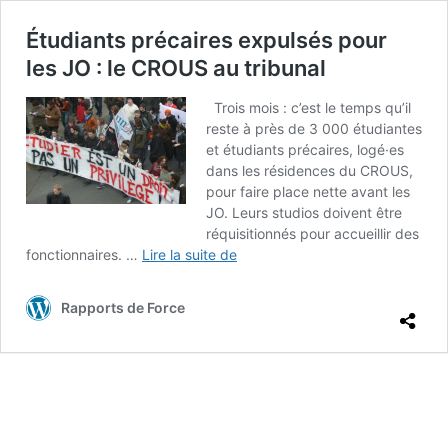
Étudiants précaires expulsés pour
les JO : le CROUS au tribunal
Trois mois : c’est le temps qu’il
reste à près de 3 000 étudiantes
et étudiants précaires, logé·es
dans les résidences du CROUS,
pour faire place nette avant les
JO. Leurs studios doivent être
réquisitionnés pour accueillir des
Étudiants
fonctionnaires. …
Lire la suite de
précaires
expulsés
Rapports de Force
pour
les
JO
:
le
CROUS
au