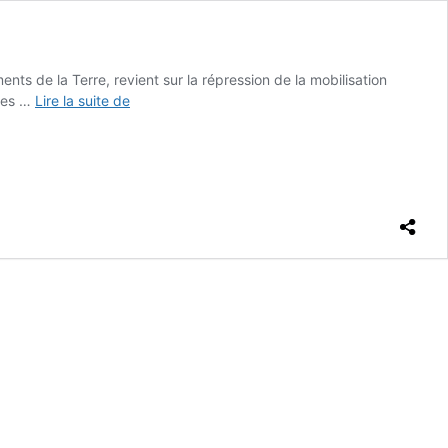
ts de la Terre, revient sur la répression de la mobilisation
Répression
lles …
Lire la suite de
à
Sainte-
Soline
:
«
une
politique
qui
vise
à
blesser
et
traumatiser
»