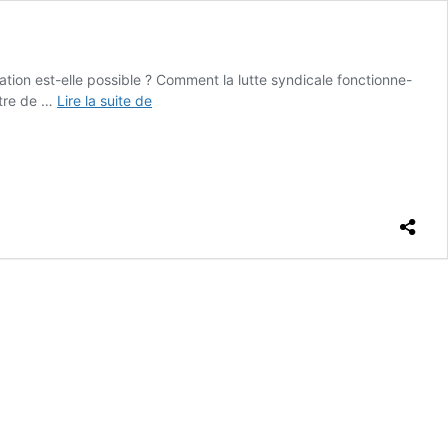
tion est-elle possible ? Comment la lutte syndicale fonctionne-
États-
ître de …
Lire la suite de
Unis
:
pourquoi
une
grève
générale
est
prévue
pour
le
1er
mai
2028