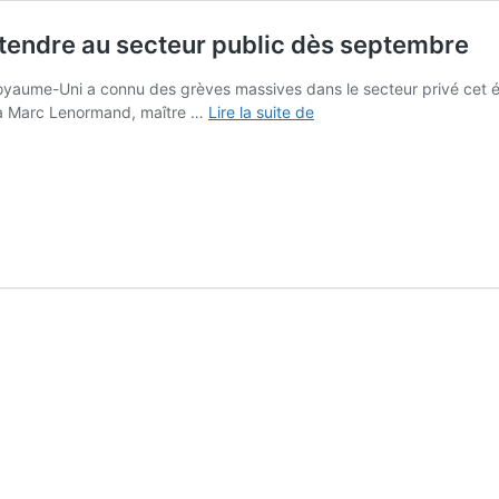
étendre au secteur public dès septembre
Royaume-Uni a connu des grèves massives dans le secteur privé cet ét
Royaume-
à Marc Lenormand, maître …
Lire la suite de
Uni :
les
grèves
pourraient
s’étendre
au
secteur
public
dès
septembre