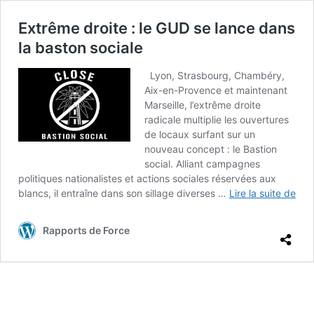
Extrême droite : le GUD se lance dans
la baston sociale
Lyon, Strasbourg, Chambéry,
Aix-en-Provence et maintenant
Marseille, l’extrême droite
radicale multiplie les ouvertures
de locaux surfant sur un
nouveau concept : le Bastion
social. Alliant campagnes
politiques nationalistes et actions sociales réservées aux
Ext
blancs, il entraîne dans son sillage diverses …
Lire la suite de
droi
le
Rapports de Force
GU
se
lan
dan
la
bas