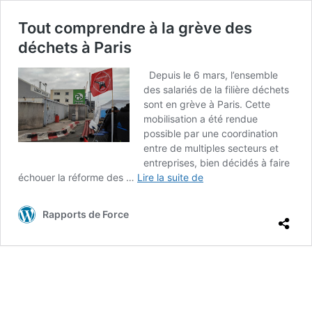
Tout comprendre à la grève des
déchets à Paris
Depuis le 6 mars, l’ensemble
des salariés de la filière déchets
sont en grève à Paris. Cette
mobilisation a été rendue
possible par une coordination
entre de multiples secteurs et
entreprises, bien décidés à faire
Tout
échouer la réforme des …
Lire la suite de
comprendre
à
Rapports de Force
la
grève
des
déchets
à
Paris