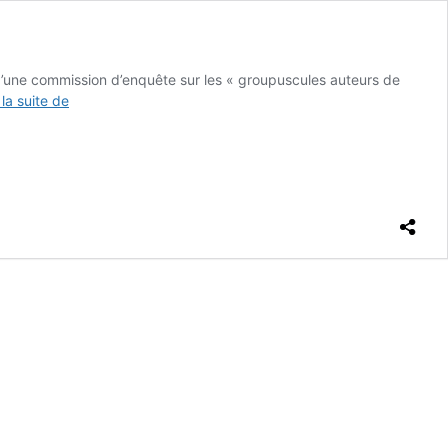
 d’une commission d’enquête sur les « groupuscules auteurs de
Commission
 la suite de
d’enquête
visant
Attac
et
les
écologistes
:
toutes
les
digues
tombent