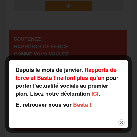
b
t
l
a
g
t
o
e
g
r
a
SOUTENEZ
o
r
e
a
RAPPORTS DE FORCE
g
COMME VOUS VOULEZ
k
m
e
Depuis le mois de janvier,
Rapports de
force et Basta ! ne font plus qu’un
pour
r
porter l’actualité sociale au premier
plan. Lisez notre déclaration
ICI
.
Recevez notre newsletter par mail
Votre adresse mail*
Et retrouver nous sur
Basta !