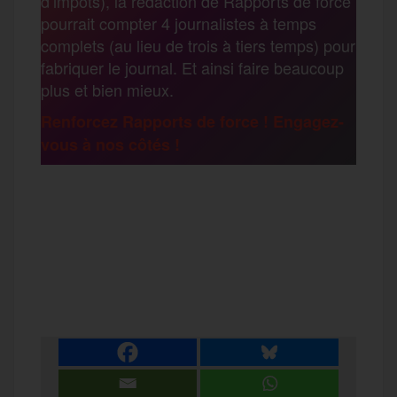
d’impôts), la rédaction de Rapports de force
pourrait compter 4 journalistes à temps
o
r
e
a
complets (au lieu de trois à tiers temps) pour
g
fabriquer le journal. Et ainsi faire beaucoup
k
m
plus et bien mieux.
e
Renforcez Rapports de force ! Engagez-
vous à nos côtés !
r
F
T
E
M
T
a
w
m
e
e
P
c
i
a
s
l
a
e
t
i
s
e
r