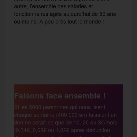
autre, l’ensemble des salariés et
fonctionnaires âgés aujourd’hui de 59 ans
ou moins. À peu près tout le monde !
F
T
E
M
T
a
w
m
e
e
P
c
i
a
s
l
a
e
t
i
s
e
Faisons face ensemble !
r
Si les 5000 personnes qui nous lisent
b
t
l
a
g
chaque semaine (400 000/an) faisaient un
t
don ne serait-ce que de 1€, 2€ ou 3€/mois
o
e
g
r
(0,34€, 0,68€ ou 1,02€ après déduction
a