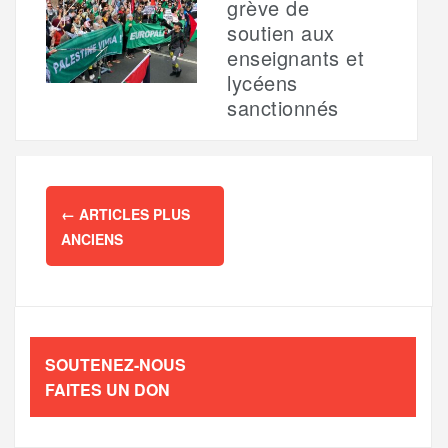
grève de
soutien aux
enseignants et
lycéens
sanctionnés
Navigation
←
ARTICLES PLUS
des
ANCIENS
articles
SOUTENEZ-NOUS
FAITES UN DON