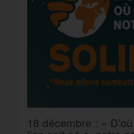
t
e
r
a
a
g
m
e
r
18 décembre : « D’où 