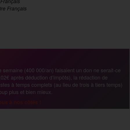
e Français
oire Français
P
a
r
e semaine (400 000/an) faisaient un don ne serait-ce
02€ après déduction d’impôts), la rédaction de
t
stes à temps complets (au lieu de trois à tiers temps)
coup plus et bien mieux.
a
us à nos côtés !
g
P
e