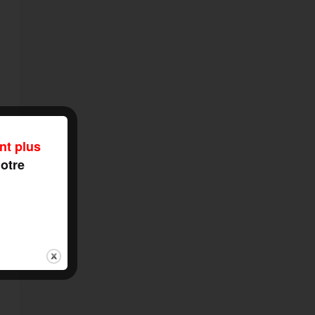
nt plus
notre