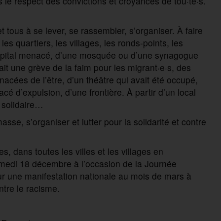
s le respect des convictions et croyances de tou·te·s.
t tous à se lever, se rassembler, s’organiser. À faire
les quartiers, les villages, les ronds-points, les
n hôpital menacé, d’une mosquée ou d’une synagogue
ait une grève de la faim pour les migrant·e·s, des
acées de l’être, d’un théâtre qui avait été occupé,
é d’expulsion, d’une frontière. À partir d’un local
t solidaire…
se, s’organiser et lutter pour la solidarité et contre
es, dans toutes les villes et les villages en
medi 18 décembre à l’occasion de la Journée
our une manifestation nationale au mois de mars à
ntre le racisme.