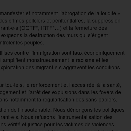
 manifester et notamment l’abrogation de la loi dite «
 des crimes policiers et pénitentiaires, la suppression
rant·e·s (OQTF*, IRTF*…) et la fermeture des
 exigeons la destruction des murs qui s’érigent
trôler les peuples.
utilisés contre l’immigration sont faux économiquement
ui amplifient monstrueusement le racisme et les
exploitation des migrant·e·s aggravent les conditions
 tou·te·s, le renforcement et l’accès réel à la santé,
logement et l’arrêt des expulsions dans les foyers de
eons notamment la régularisation des sans-papiers.
ation de l’insoutenable. Nous dénonçons les politiques
rant·e·s. Nous refusons l’instrumentalisation des
s vérité et justice pour les victimes de violences