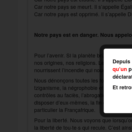
Car notre pays se meurt. Il s’appelle Égali
Car notre pays est opprimé. Il s’appelle Di
Notre pays est en danger. Nous appelo
Pour l’avenir. Si la planète brûle, cela n’
Depuis 
nos origines, nos religions. Le monde n’at
qu’un
po
nourrissent l’incendie qui nous menace.
déclara
Nous dénonçons toutes les formes de racis
Et retr
tziganisme, la négrophobie et le racisme 
contrôles au faciès, l’abrogation de la loi
disposer d’eux-mêmes, la fin des dominati
particulier la Françafrique.
Pour la liberté. Nous voyons que lorsqu’on
la liberté de tou·te·s qui recule. C’est ai