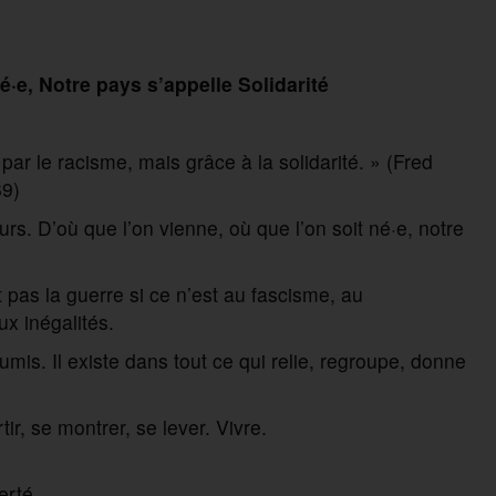
é·e, Notre pays s’appelle Solidarité
ar le racisme, mais grâce à la solidarité. » (Fred
69)
s. D’où que l’on vienne, où que l’on soit né·e, notre
ait pas la guerre si ce n’est au fascisme, au
ux inégalités.
umis. Il existe dans tout ce qui relie, regroupe, donne
ir, se montrer, se lever. Vivre.
erté.