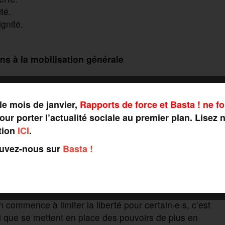
té.
gnité.
ns à la mobilisation générale
a rien à voir avec les migrations, nos couleurs de peau,
le mois de janvier,
Rapports de force et Basta ! ne fo
tend qu’une étincelle pour exploser et certain.e.s
ur porter l’actualité sociale au premier plan. Lisez 
tion
ICI
.
me, dont l’islamophobie, l’antisémitisme, l’anti-
ouvez-nous sur
Basta !
anti-asiatique. Nous exigeons notamment la fin des
 dite « séparatisme », le respect du droit des peuples à
ons économiques, militaires et politiques, en
 commence à limiter la liberté pour certain·e·s, c’est
nsi que se mettent en place des pouvoirs de plus en