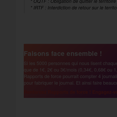
* OQTF : Obligation de quitter le territoir
* IRTF : Interdiction de retour sur le territ
F
T
E
M
T
a
w
m
e
e
Faisons face ensemble !
c
i
a
s
l
Si les 5000 personnes qui nous lisent chaqu
que de 1€, 2€ ou 3€/mois (0,34€, 0,68€ ou 1,
e
t
i
s
e
Rapports de force pourrait compter 4 journali
pour fabriquer le journal. Et ainsi faire beau
b
t
l
a
g
Renforcez Rapports de force ! Engagez-vo
o
e
g
r
F
T
E
M
T
o
r
e
a