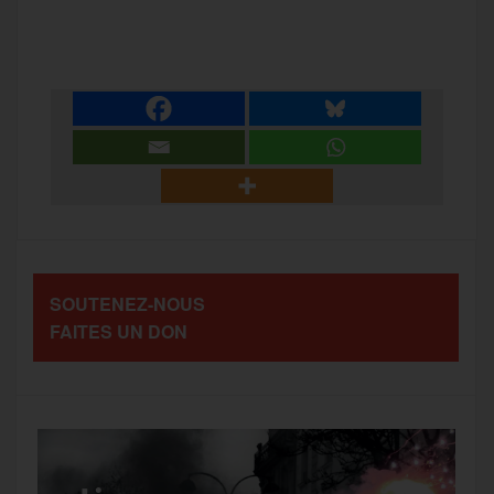
P
c
i
a
s
l
a
e
t
i
s
e
r
b
t
l
a
g
t
o
e
g
r
a
SOUTENEZ-NOUS
o
r
e
a
FAITES UN DON
g
k
m
e
r