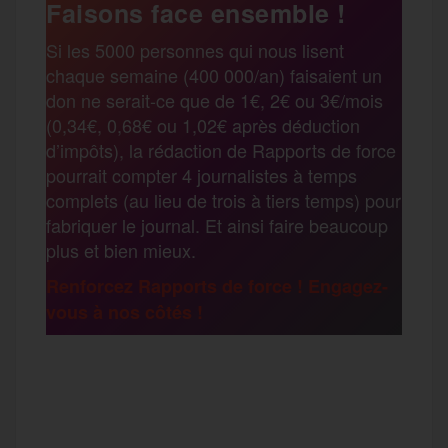
e
t
i
s
e
Faisons face ensemble !
r
Si les 5000 personnes qui nous lisent
b
t
l
a
g
chaque semaine (400 000/an) faisaient un
t
don ne serait-ce que de 1€, 2€ ou 3€/mois
o
e
g
r
(0,34€, 0,68€ ou 1,02€ après déduction
a
d’impôts), la rédaction de Rapports de force
pourrait compter 4 journalistes à temps
o
r
e
a
complets (au lieu de trois à tiers temps) pour
g
fabriquer le journal. Et ainsi faire beaucoup
k
m
plus et bien mieux.
e
Renforcez Rapports de force ! Engagez-
vous à nos côtés !
r
F
T
E
M
T
a
w
m
e
e