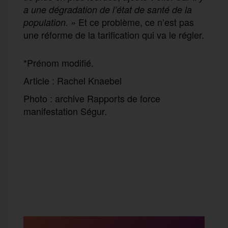
a une dégradation de l’état de santé de la
Et ce problème, ce n’est pas
population. »
une réforme de la tarification qui va le régler.
*Prénom modifié.
Article : Rachel Knaebel
Photo : archive Rapports de force
manifestation Ségur.
F
T
E
M
T
a
w
m
e
e
P
c
i
a
s
l
a