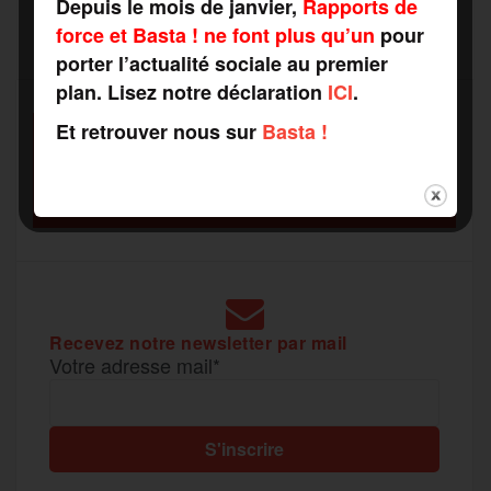
Depuis le mois de janvier,
Rapports de
b
t
l
a
g
force et Basta ! ne font plus qu’un
pour
t
porter l’actualité sociale au premier
o
e
g
r
plan. Lisez notre déclaration
ICI
.
a
Et retrouver nous sur
Basta !
SOUTENEZ
o
r
e
a
RAPPORTS DE FORCE
g
COMME VOUS VOULEZ
k
m
e
r
Recevez notre newsletter par mail
Votre adresse mail*