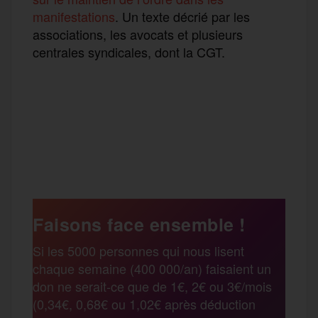
manifestations
. Un texte décrié par les
associations, les avocats et plusieurs
centrales syndicales, dont la CGT.
F
T
E
M
T
a
w
m
e
e
P
c
i
a
s
l
a
e
t
i
s
e
Faisons face ensemble !
r
Si les 5000 personnes qui nous lisent
b
t
l
a
g
chaque semaine (400 000/an) faisaient un
t
don ne serait-ce que de 1€, 2€ ou 3€/mois
o
e
g
r
(0,34€, 0,68€ ou 1,02€ après déduction
a