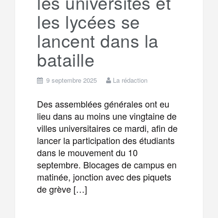
les universités et
m
r
les lycées se
lancent dans la
bataille
9 septembre 2025
La rédaction
Des assemblées générales ont eu
lieu dans au moins une vingtaine de
villes universitaires ce mardi, afin de
lancer la participation des étudiants
dans le mouvement du 10
septembre. Blocages de campus en
matinée, jonction avec des piquets
de grève […]
F
T
E
M