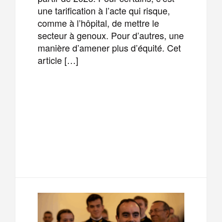
une tarification à l’acte qui risque,
comme à l’hôpital, de mettre le
secteur à genoux. Pour d’autres, une
manière d’amener plus d’équité. Cet
article […]
F
T
E
M
a
w
m
e
T
P
c
i
a
s
e
a
e
t
i
s
l
r
b
t
l
a
e
t