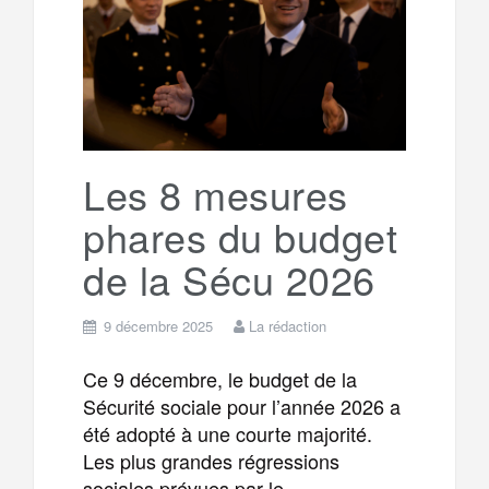
o
e
g
g
a
o
r
e
r
g
k
a
e
Les 8 mesures
phares du budget
m
r
de la Sécu 2026
9 décembre 2025
La rédaction
Ce 9 décembre, le budget de la
Sécurité sociale pour l’année 2026 a
été adopté à une courte majorité.
Les plus grandes régressions
sociales prévues par le