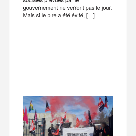
gouvernement ne verront pas le jour.
Mais si le pire a été évité, […]
F
T
E
M
a
w
m
e
T
P
c
i
a
s
e
a
e
t
i
s
l
r
b
t
l
a
e
t
o
e
g
g
a