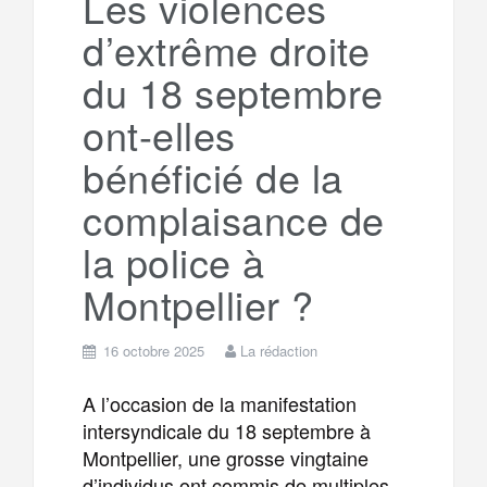
Les violences
d’extrême droite
m
r
du 18 septembre
ont-elles
bénéficié de la
complaisance de
la police à
Montpellier ?
16 octobre 2025
La rédaction
A l’occasion de la manifestation
intersyndicale du 18 septembre à
Montpellier, une grosse vingtaine
d’individus ont commis de multiples