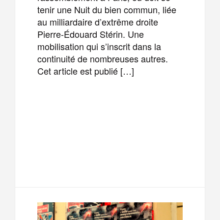
tenir une Nuit du bien commun, liée
au milliardaire d’extrême droite
Pierre-Édouard Stérin. Une
mobilisation qui s’inscrit dans la
continuité de nombreuses autres.
Cet article est publié […]
F
T
E
M
a
w
m
e
T
P
c
i
a
s
e
a
e
t
i
s
l
r
b
t
l
a