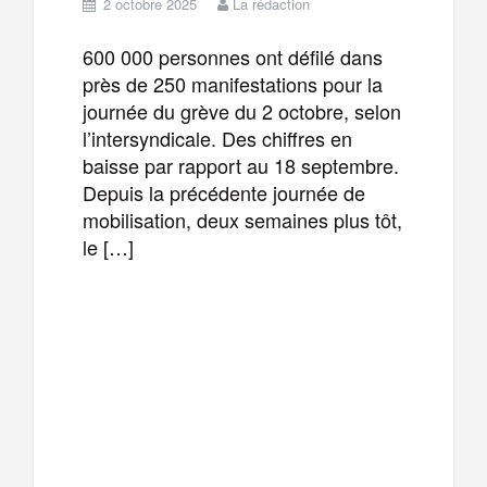
2 octobre 2025
La rédaction
600 000 personnes ont défilé dans
près de 250 manifestations pour la
journée du grève du 2 octobre, selon
l’intersyndicale. Des chiffres en
baisse par rapport au 18 septembre.
Depuis la précédente journée de
mobilisation, deux semaines plus tôt,
le […]
F
T
E
M
a
w
m
e
T
P
c
i
a
s
e
a