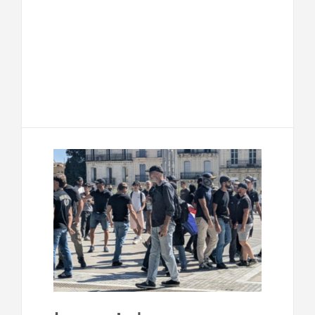
F
T
E
M
a
w
m
e
T
P
c
i
a
s
e
a
e
t
i
s
l
r
b
t
l
a
e
t
o
e
g
g
a
o
r
e
r
g
k
a
e