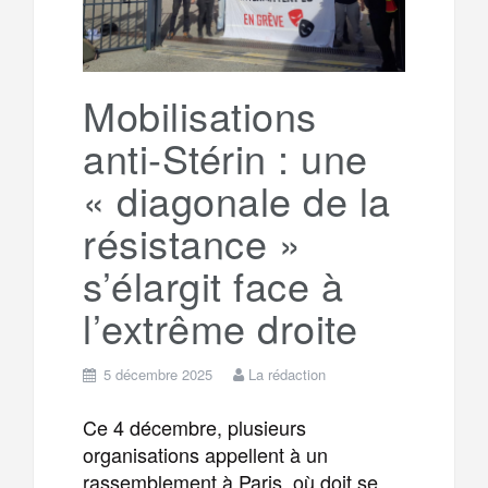
o
r
e
r
g
k
a
e
Mobilisations
anti-Stérin : une
m
r
« diagonale de la
résistance »
s’élargit face à
l’extrême droite
5 décembre 2025
La rédaction
Ce 4 décembre, plusieurs
organisations appellent à un
rassemblement à Paris, où doit se