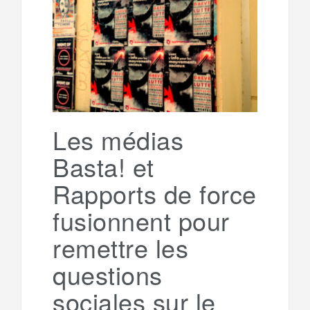
e
t
o
e
g
g
a
o
r
e
r
g
k
a
e
Les médias
Basta! et
m
r
Rapports de force
fusionnent pour
remettre les
questions
sociales sur le