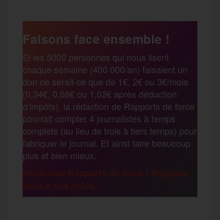
c
i
a
s
l
a
e
t
i
s
e
Faisons face ensemble !
r
Si les 5000 personnes qui nous lisent
b
t
l
a
g
chaque semaine (400 000/an) faisaient un
t
don ne serait-ce que de 1€, 2€ ou 3€/mois
o
e
g
r
(0,34€, 0,68€ ou 1,02€ après déduction
a
d’impôts), la rédaction de Rapports de force
pourrait compter 4 journalistes à temps
o
r
e
a
complets (au lieu de trois à tiers temps) pour
g
fabriquer le journal. Et ainsi faire beaucoup
k
m
plus et bien mieux.
e
Renforcez Rapports de force ! Engagez-
vous à nos côtés !
r
F
T
E
M
T