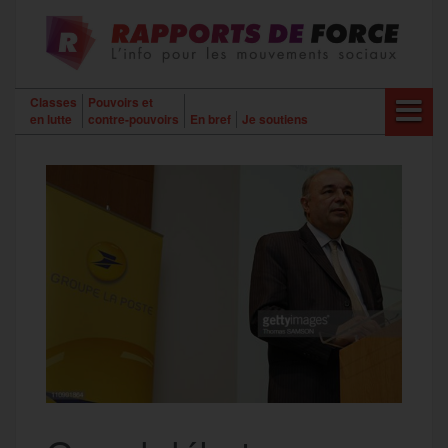
Aller
au
contenu
Classes
Pouvoirs et
en lutte
contre-pouvoirs
En bref
Je soutiens