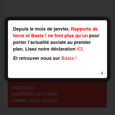
a
w
m
e
e
P
Depuis le mois de janvier,
Rapports de
c
i
a
s
l
force et Basta ! ne font plus qu’un
pour
a
porter l’actualité sociale au premier
e
t
i
s
e
plan. Lisez notre déclaration
ICI
.
r
Et retrouver nous sur
Basta !
b
t
l
a
g
t
o
e
g
r
a
SOUTENEZ
o
r
e
a
RAPPORTS DE FORCE
g
COMME VOUS VOULEZ
k
m
e