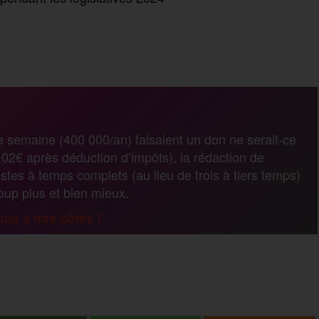
P
a
r
e semaine (400 000/an) faisaient un don ne serait-ce
02€ après déduction d’impôts), la rédaction de
t
stes à temps complets (au lieu de trois à tiers temps)
coup plus et bien mieux.
a
us à nos côtés !
g
P
e
a