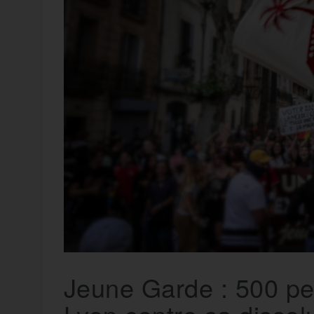
t
e
r
a
a
g
m
e
r
Jeune Garde : 500 pe