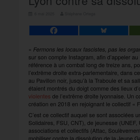
Lyon contre sa dissol
6 mai 2025
Stéphane Ortega
«
Fermons les locaux fascistes, pas les orga
sur son compte Instagram, afin d’appeler au
référence à un combat long de treize ans, pou
l’extrême droite extra-parlementaire, dans cet
au Pavillon noir, jusqu’à la Traboule et sa sa
étaient montrés du doigt comme des lieux d
violentes
de l’extrême droite lyonnaise. Un c
création en 2018 en rejoignant le collectif « 
C’est ce collectif auquel se sont associées 
Solidaires, FSU, CNT), de jeunesse (UNEF, 
associations et collectifs (Attac, Soulèvemen
mobiliser contre la dissolution de la Jeune Ga