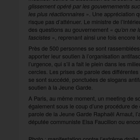
glissement opéré par les gouvernements succ
». Une appréciation q
les plus réactionnaires
risque pas d’atténuer. Le ministre de l’Intéri
des questions au gouvernement «
qu’o
n ne 
», reprenant ainsi une fois encore l
fascistes
Près de 500 personnes se sont rassemblées 
apporter leur soutien à l’organisation antif
l’urgence, qui s’il a fait le plein dans les mi
cercles. Les prises de parole des différente
se sont succédé, ponctuées de slogans antifa
soutien à la Jeune Garde.
A Paris, au même moment, un meeting de sou
également sous le coup d’une procédure de d
parole de la Jeune Garde Raphaël Arnaut, l’an
députée communiste Elsa Faucillon ou encor
Photo : manifestation contre l’extrême droite