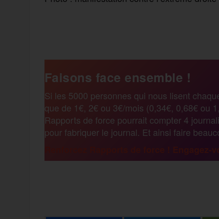
F
T
E
M
T
a
w
m
e
e
Faisons face ensemble !
c
i
a
s
l
Si les 5000 personnes qui nous lisent chaqu
que de 1€, 2€ ou 3€/mois (0,34€, 0,68€ ou 1,
e
t
i
s
e
Rapports de force pourrait compter 4 journali
pour fabriquer le journal. Et ainsi faire beau
b
t
l
a
g
Renforcez Rapports de force ! Engagez-vo
o
e
g
r
F
T
E
M
T
o
r
e
a
a
w
m
e
e