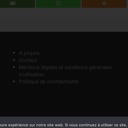
r
r
t
a
A propos
Contact
g
Mentions légales et conditions générales
d’utilisation
e
Politique de confidentialité
r
eure expérience sur notre site web. Si vous continuez à utiliser ce sit