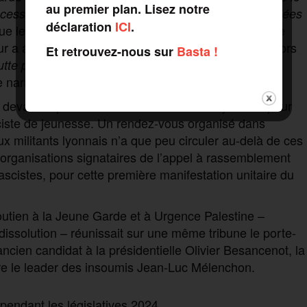
au premier plan. Lisez notre
essifs vers une forme d’autoritarisme acquis aux idées
déclaration
ICI
.
ue les dernières déclarations de Bruno Retailleau ne
eur a affirmé cet après-midi à l’Assemblée nationale lors
Et retrouvez-nous sur
Basta !
lutte pas contre le fascisme avec des méthodes de
e narratif de l’extrême droite contre la Jeune Garde.
devant la préfecture du Rhône en fin de journée pour
asciste de jeunesse. Un rendez-vous organisé dans
lieux militants lyonnais n’a que peu circuler au-delà de ces
s organisations signataires de l’appel à rassemblement
scistes, pour cette première manifestation unitaire du
tien à la Jeune Garde et à Urgence Palestine –
issolution – réunissait sur une même tribune le porte-
cien candidat à la présidentielle Olivier Besancenot, la
e le leader des insoumis Jean-Luc Mélenchon.
 pendant les législatives 2024