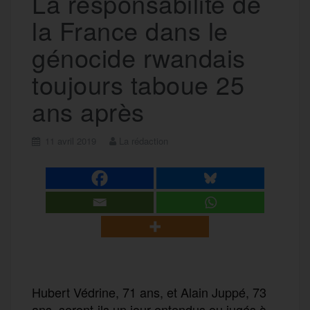
La responsabilité de
la France dans le
génocide rwandais
toujours taboue 25
ans après
11 avril 2019
La rédaction
Hubert Védrine, 71 ans, et Alain Juppé, 73
ans, seront-ils un jour entendus ou jugés à