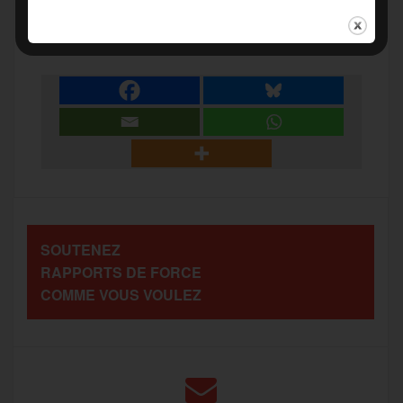
P
c
i
a
s
l
a
e
t
i
s
e
r
b
t
l
a
g
t
o
e
g
r
a
SOUTENEZ
o
r
e
a
RAPPORTS DE FORCE
g
COMME VOUS VOULEZ
k
m
e
r