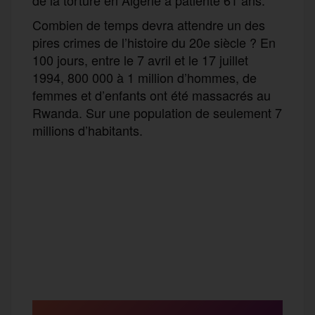
Combien de temps devra attendre un des
pires crimes de l’histoire du 20e siècle ? En
100 jours, entre le 7 avril et le 17 juillet
1994, 800 000 à 1 million d’hommes, de
femmes et d’enfants ont été massacrés au
Rwanda. Sur une population de seulement 7
millions d’habitants.
F
T
E
M
T
a
w
m
e
e
P
c
i
a
s
l
a