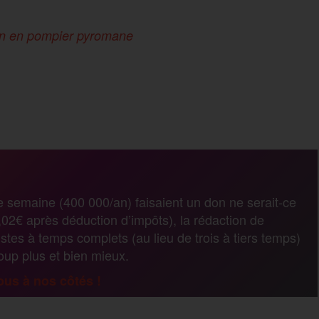
n en pompier pyromane
P
a
r
e semaine (400 000/an) faisaient un don ne serait-ce
02€ après déduction d’impôts), la rédaction de
t
stes à temps complets (au lieu de trois à tiers temps)
coup plus et bien mieux.
a
us à nos côtés !
g