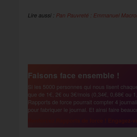
Lire aussi :
Pan Pauvreté : Emmanuel Macro
F
T
E
M
T
a
w
m
e
e
Faisons face ensemble !
c
i
a
s
l
Si les 5000 personnes qui nous lisent chaqu
que de 1€, 2€ ou 3€/mois (0,34€, 0,68€ ou 1,
e
t
i
s
e
Rapports de force pourrait compter 4 journali
pour fabriquer le journal. Et ainsi faire beau
b
t
l
a
g
Renforcez Rapports de force ! Engagez-vo
o
e
g
r