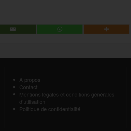
P
e
a
r
r
t
a
A propos
Contact
g
Mentions légales et conditions générales
d’utilisation
e
Politique de confidentialité
r