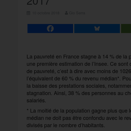
2017
10 octobre 2018
Gio Serra
La pauvreté en France stagne à 14 % de la 
une première estimation de l’Insee. Ce sont d
de pauvreté, c’est à dire avec moins de 1026
l’équivalent de 60 % du revenu médian*. Pour
la baisse des prestations sociales,
notamment
stagnation. Ainsi, 38 % des personnes au c
salariés.
* La moitié de la population gagne plus que 
médian ne doit pas être confondu avec le re
divisés par le nombre d’habitants.