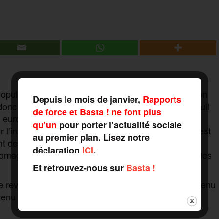
population en 2017, comme l’année précédente, selon
Depuis le mois de janvier,
Rapports
onc 8,8 millions de personnes qui vivent sous le seuil
de force et Basta ! ne font plus
 euros par mois. Ce chiffre est obtenu en calculant
qu’un
pour porter l’actualité sociale
 l’institut dépendant du ministère de l’Économie, c’est
au premier plan. Lisez notre
 des allocations logements, qui expliquent cette
déclaration
ICI
.
hômage serait touchées, contre un peu plus de 6 % des
Et retrouvez-nous sur
Basta !
le revenu médian, l’autre moitié gagne moins. Le revenu
venu moyen qui est lui la somme totale des revenus