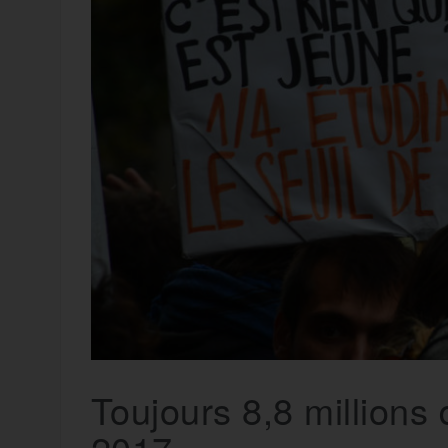
t
e
r
a
a
g
m
e
r
Toujours 8,8 millions