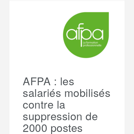
l
r
b
t
l
a
e
t
o
e
g
g
a
o
r
e
r
g
k
a
e
AFPA : les
salariés mobilisés
m
r
contre la
suppression de
2000 postes