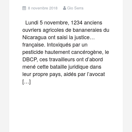
8 novembre 2018
Gio Serra
Lundi 5 novembre, 1234 anciens
ouvriers agricoles de bananeraies du
Nicaragua ont saisi la justice…
française. Intoxiqués par un
pesticide hautement cancérogène, le
DBCP, ces travailleurs ont d’abord
mené cette bataille juridique dans
leur propre pays, aidés par l’avocat
[…]
F
T
E
M
a
w
m
e
T
P