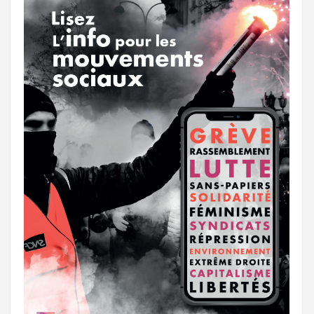
k
a
e
m
r