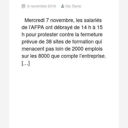
9 novembre 2018
Gio Serra
Mercredi 7 novembre, les salariés
de l’AFPA ont débrayé de 14 h à 15
h pour protester contre la fermeture
prévue de 38 sites de formation qui
menacent pas loin de 2000 emplois
sur les 8000 que compte l’entreprise.
[…]
F
T
E
M
a
w
m
e
T
P
c
i
a
s
e
a