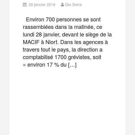
29 janvier 2019
Gio Serra
Environ 700 personnes se sont
rassemblées dans la matinée, ce
lundi 28 janvier, devant le siège de la
MACIF à Niort. Dans les agences à
travers tout le pays, la direction a
comptabilisé 1700 grévistes, soit
« environ 17 % du […]
F
T
E
M
a
w
m
e
T
P
c
i
a
s
e
a
e
t
i
s