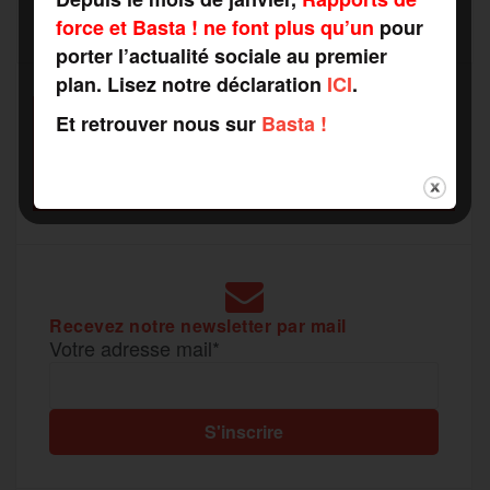
b
t
l
a
g
force et Basta ! ne font plus qu’un
pour
t
porter l’actualité sociale au premier
o
e
g
r
plan. Lisez notre déclaration
ICI
.
a
Et retrouver nous sur
Basta !
SOUTENEZ
o
r
e
a
RAPPORTS DE FORCE
g
COMME VOUS VOULEZ
k
m
e
r
Recevez notre newsletter par mail
Votre adresse mail*