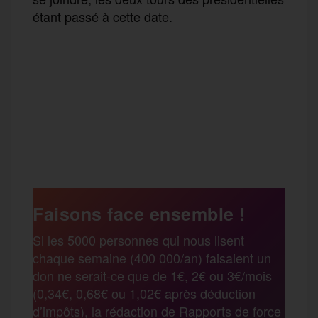
étant passé à cette date.
F
T
E
M
T
a
w
m
e
e
P
c
i
a
s
l
a
e
t
i
s
e
Faisons face ensemble !
r
Si les 5000 personnes qui nous lisent
b
t
l
a
g
chaque semaine (400 000/an) faisaient un
t
don ne serait-ce que de 1€, 2€ ou 3€/mois
o
e
g
r
(0,34€, 0,68€ ou 1,02€ après déduction
a
d’impôts), la rédaction de Rapports de force