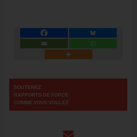
P
c
i
a
s
l
a
e
t
i
s
e
r
b
t
l
a
g
t
o
e
g
r
a
SOUTENEZ
o
r
e
a
RAPPORTS DE FORCE
g
COMME VOUS VOULEZ
k
m
e
r