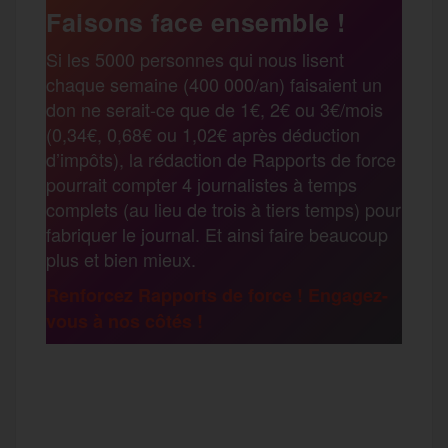
e
t
i
s
e
Faisons face ensemble !
r
Si les 5000 personnes qui nous lisent
b
t
l
a
g
chaque semaine (400 000/an) faisaient un
t
don ne serait-ce que de 1€, 2€ ou 3€/mois
o
e
g
r
(0,34€, 0,68€ ou 1,02€ après déduction
a
d’impôts), la rédaction de Rapports de force
pourrait compter 4 journalistes à temps
o
r
e
a
complets (au lieu de trois à tiers temps) pour
g
fabriquer le journal. Et ainsi faire beaucoup
k
m
plus et bien mieux.
e
Renforcez Rapports de force ! Engagez-
vous à nos côtés !
r
F
T
E
M
T
a
w
m
e
e