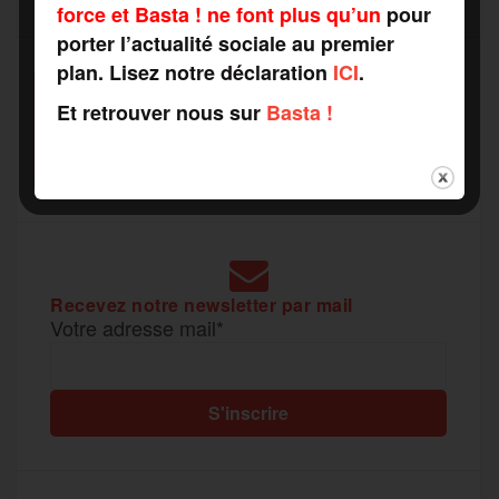
t
force et Basta ! ne font plus qu’un
pour
porter l’actualité sociale au premier
o
e
g
r
a
plan. Lisez notre déclaration
ICI
.
SOUTENEZ
o
r
e
a
Et retrouver nous sur
Basta !
RAPPORTS DE FORCE
g
COMME VOUS VOULEZ
k
m
e
r
Recevez notre newsletter par mail
Votre adresse mail*