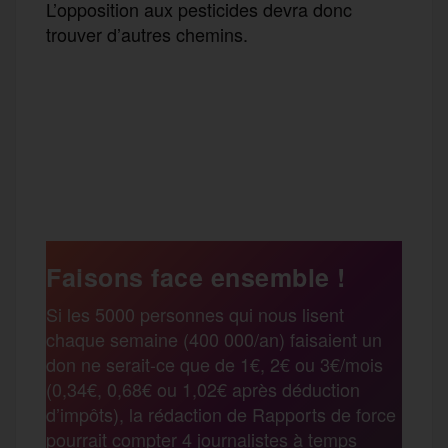
L’opposition aux pesticides devra donc
trouver d’autres chemins.
F
T
E
M
T
a
w
m
e
e
P
c
i
a
s
l
a
e
t
i
s
e
Faisons face ensemble !
r
Si les 5000 personnes qui nous lisent
b
t
l
a
g
chaque semaine (400 000/an) faisaient un
t
don ne serait-ce que de 1€, 2€ ou 3€/mois
o
e
g
r
(0,34€, 0,68€ ou 1,02€ après déduction
a
d’impôts), la rédaction de Rapports de force
pourrait compter 4 journalistes à temps
o
r
e
a