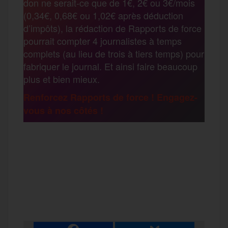
don ne serait-ce que de 1€, 2€ ou 3€/mois
o
e
g
r
(0,34€, 0,68€ ou 1,02€ après déduction
a
d’impôts), la rédaction de Rapports de force
pourrait compter 4 journalistes à temps
o
r
e
a
complets (au lieu de trois à tiers temps) pour
g
fabriquer le journal. Et ainsi faire beaucoup
k
m
plus et bien mieux.
e
Renforcez Rapports de force ! Engagez-
vous à nos côtés !
r
F
T
E
M
T
a
w
m
e
e
P
c
i
a
s
l
a