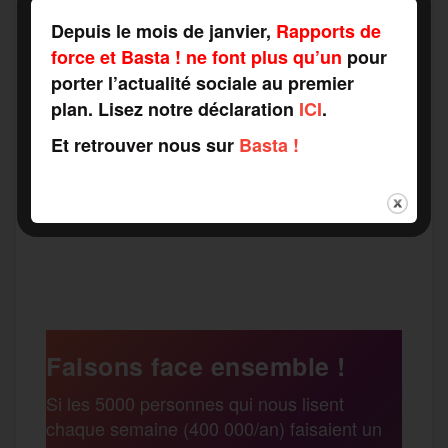
interprofessionnelle le mardi 14 mars.
Depuis le mois de janvier,
Rapports de
force et Basta ! ne font plus qu’un
pour
porter l’actualité sociale au premier
plan. Lisez notre déclaration
ICI
.
Et retrouver nous sur
Basta !
F
T
E
M
T
a
w
m
e
e
P
c
i
a
s
l
a
e
t
i
s
e
Faisons face ensemble !
r
Si les 5000 personnes qui nous lisent
b
t
l
a
g
chaque semaine (400 000/an) faisaient un
t