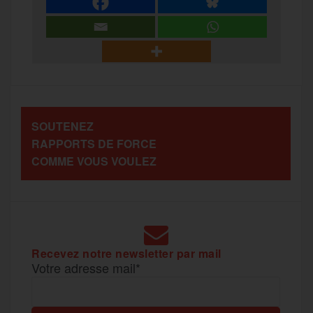
e
t
i
s
e
r
b
t
l
a
g
t
o
e
g
r
a
SOUTENEZ
o
r
e
a
RAPPORTS DE FORCE
g
COMME VOUS VOULEZ
k
m
e
r
Recevez notre newsletter par mail
Votre adresse mail*