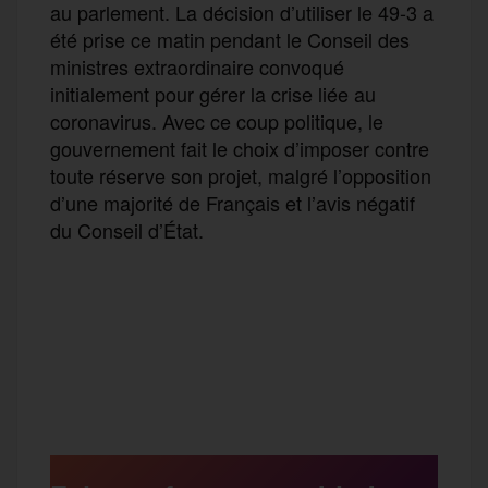
au parlement. La décision d’utiliser le 49-3 a
été prise ce matin pendant le Conseil des
ministres extraordinaire convoqué
initialement pour gérer la crise liée au
coronavirus. Avec ce coup politique, le
gouvernement fait le choix d’imposer contre
toute réserve son projet, malgré l’opposition
d’une majorité de Français et l’avis négatif
du Conseil d’État.
F
T
E
M
T
a
w
m
e
e
P
c
i
a
s
l
a
e
t
i
s
e