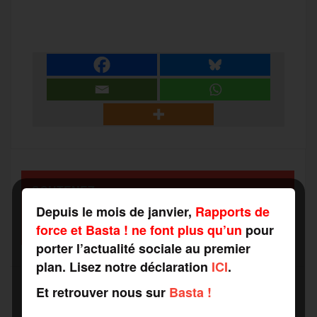
P
c
i
a
s
l
a
e
t
i
s
e
r
b
t
l
a
g
t
o
e
g
r
a
SOUTENEZ
o
r
e
a
RAPPORTS DE FORCE
g
Depuis le mois de janvier,
Rapports de
COMME VOUS VOULEZ
force et Basta ! ne font plus qu’un
pour
k
m
porter l’actualité sociale au premier
e
plan. Lisez notre déclaration
ICI
.
r
Et retrouver nous sur
Basta !