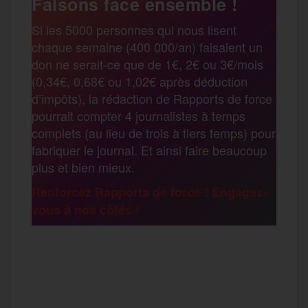
Faisons face ensemble !
r
Si les 5000 personnes qui nous lisent
b
t
l
a
g
chaque semaine (400 000/an) faisaient un
t
don ne serait-ce que de 1€, 2€ ou 3€/mois
o
e
g
r
(0,34€, 0,68€ ou 1,02€ après déduction
a
d’impôts), la rédaction de Rapports de force
pourrait compter 4 journalistes à temps
o
r
e
a
complets (au lieu de trois à tiers temps) pour
g
fabriquer le journal. Et ainsi faire beaucoup
k
m
plus et bien mieux.
e
Renforcez Rapports de force ! Engagez-
vous à nos côtés !
r
F
T
E
M
T
a
w
m
e
e