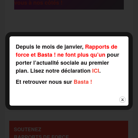
vous à nos côtés !
r
F
T
E
M
T
a
w
m
e
e
Depuis le mois de janvier,
Rapports de
P
force et Basta ! ne font plus qu’un
pour
c
i
a
s
l
porter l’actualité sociale au premier
a
plan. Lisez notre déclaration
ICI
.
e
t
i
s
e
Et retrouver nous sur
Basta !
r
b
t
l
a
g
t
o
e
g
r
a
SOUTENEZ
o
r
e
a
RAPPORTS DE FORCE
g