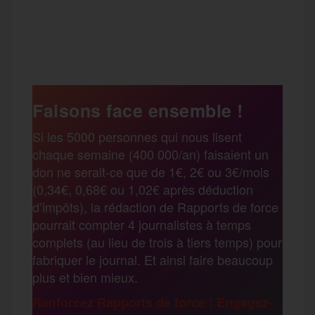
a
w
m
e
e
P
c
i
a
s
l
a
e
t
i
s
e
Faisons face ensemble !
r
Si les 5000 personnes qui nous lisent
b
t
l
a
g
chaque semaine (400 000/an) faisaient un
t
don ne serait-ce que de 1€, 2€ ou 3€/mois
o
e
g
r
(0,34€, 0,68€ ou 1,02€ après déduction
a
d’impôts), la rédaction de Rapports de force
pourrait compter 4 journalistes à temps
o
r
e
a
complets (au lieu de trois à tiers temps) pour
g
fabriquer le journal. Et ainsi faire beaucoup
k
m
plus et bien mieux.
e
Renforcez Rapports de force ! Engagez-