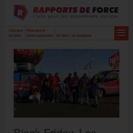
Aller
au
contenu
Classes
Pouvoirs et
en lutte
contre-pouvoirs
En bref
Je soutiens
Black Friday. Les