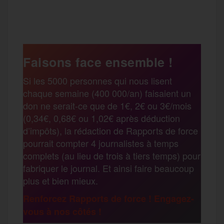
P
c
i
a
s
l
a
e
t
i
s
e
Faisons face ensemble !
r
Si les 5000 personnes qui nous lisent
b
t
l
a
g
chaque semaine (400 000/an) faisaient un
t
don ne serait-ce que de 1€, 2€ ou 3€/mois
o
e
g
r
(0,34€, 0,68€ ou 1,02€ après déduction
a
d’impôts), la rédaction de Rapports de force
pourrait compter 4 journalistes à temps
o
r
e
a
complets (au lieu de trois à tiers temps) pour
g
fabriquer le journal. Et ainsi faire beaucoup
k
m
plus et bien mieux.
e
Renforcez Rapports de force ! Engagez-
vous à nos côtés !
r