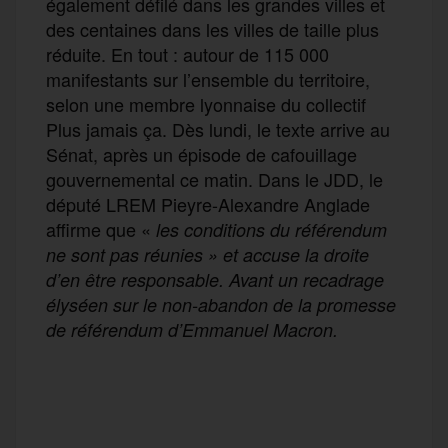
également défilé dans les grandes villes et
des centaines dans les villes de taille plus
réduite. En tout : autour de 115 000
manifestants sur l’ensemble du territoire,
selon une membre lyonnaise du collectif
Plus jamais ça. Dès lundi, le texte arrive au
Sénat, après un épisode de cafouillage
gouvernemental ce matin. Dans le JDD, le
député LREM Pieyre-Alexandre Anglade
affirme que «
les conditions du référendum
ne sont pas réunies
»
et accuse la droite
d’en être responsable. Avant un recadrage
élyséen sur
le non-abandon de
la promesse
de référendum
d’Emmanuel Macron.
F
T
E
M
T
a
w
m
e
e