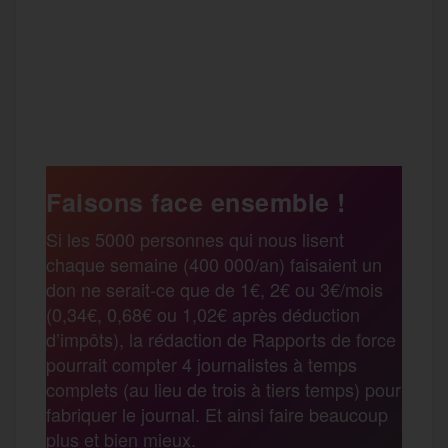
F
T
E
M
T
a
w
m
e
e
P
c
i
a
s
l
a
e
t
i
s
e
Faisons face ensemble !
r
Si les 5000 personnes qui nous lisent
b
t
l
a
g
chaque semaine (400 000/an) faisaient un
t
don ne serait-ce que de 1€, 2€ ou 3€/mois
o
e
g
r
(0,34€, 0,68€ ou 1,02€ après déduction
a
d’impôts), la rédaction de Rapports de force
pourrait compter 4 journalistes à temps
o
r
e
a
complets (au lieu de trois à tiers temps) pour
g
fabriquer le journal. Et ainsi faire beaucoup
k
m
plus et bien mieux.
e