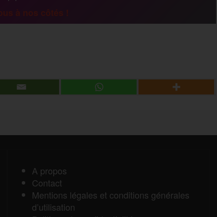
a
us à nos côtés !
g
P
e
a
r
r
t
a
A propos
Contact
g
Mentions légales et conditions générales
d’utilisation
e