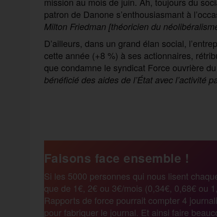
mission au mois de juin. Ah, toujours du soc
patron de Danone s’enthousiasmant à l’occas
Milton Friedman
[théoricien d
u néo
libéralis
D’ailleurs, dans un grand élan social, l’entre
cette année (+8 %) à ses actionnaires, rétri
que condamne le syndicat Force ouvrière du
bénéficié des aides de l’État avec l’activité p
F
T
E
M
T
a
w
m
e
e
Faisons face ensemble !
c
i
a
s
l
Si les 5000 personnes qui nous lisent chaqu
que de 1€, 2€ ou 3€/mois (0,34€, 0,68€ ou 1,
e
t
i
s
e
Rapports de force pourrait compter 4 journali
pour fabriquer le journal. Et ainsi faire beau