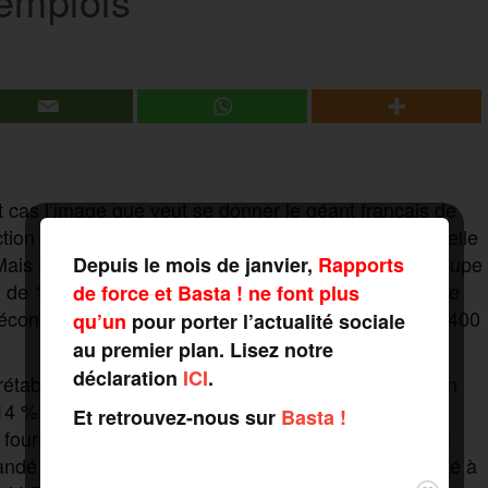
emplois
t cas l’image que veut se donner le géant français de
ion historique par la famille Riboud, père et fils, à celle
is un capitalisme social aux dents longues. Le groupe
Depuis le mois de janvier,
Rapports
 de 1500 à 2000 emplois dans ses sièges, en France
de force et Basta ! ne font plus
’économie d’un milliard d’ici 2023. Dans l’hexagone, 400
qu’un
pour porter l’actualité sociale
au premier plan. Lisez notre
déclaration
ICI
.
 rétablir sa marge opérationnelle. Anticipée à 16 % en
 14 %. En cause : l’épidémie mondiale. Le plan de
Et retrouvez-nous sur
Basta !
e fourchette comprise entre 15 et 20 %. Et ce, afin de
mandé de voter la transformation de Danone en société à