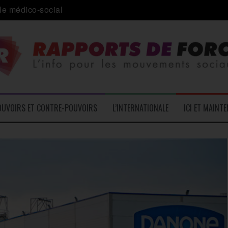
a journée internationale des migrants
 alliance inédite » avec les associations d’usagers ?
e – L’Actu des Oublié.es
ale contre « l’une des plus grandes attaques jamais menées 
: pourquoi ça peut marcher
OUVOIRS ET CONTRE-POUVOIRS
L’INTERNATIONALE
ICI ET MAINT