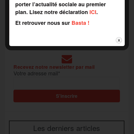
a
porter l’actualité sociale au premier
plan. Lisez notre déclaration
ICI
.
SOUTENEZ
o
r
e
a
RAPPORTS DE FORCE
g
Et retrouver nous sur
Basta !
COMME VOUS VOULEZ
k
m
e
r
Recevez notre newsletter par mail
Votre adresse mail*
Les derniers articles