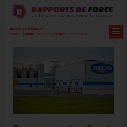
Aller
au
contenu
Classes
Pouvoirs et
en lutte
contre-pouvoirs
En bref
Je soutiens