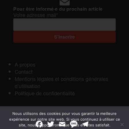
Pour être informé·e du prochain article
Votre adresse mail*
A propos
Contact
Mentions légales et conditions générales
d’utilisation
Politique de confidentialité
Nous utilisons des cookies pour vous garantir la meilleure
expérience sur notre site web. Si vous continuez à utiliser ce
F
T
E
M
T
site, nous supposerons que vous en êtes satisfait.
a
w
m
e
e