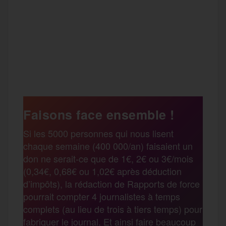
F
T
E
M
T
a
w
m
e
e
P
c
i
a
s
l
a
e
t
i
s
e
Faisons face ensemble !
r
Si les 5000 personnes qui nous lisent
b
t
l
a
g
chaque semaine (400 000/an) faisaient un
t
don ne serait-ce que de 1€, 2€ ou 3€/mois
o
e
g
r
(0,34€, 0,68€ ou 1,02€ après déduction
a
d’impôts), la rédaction de Rapports de force
pourrait compter 4 journalistes à temps
o
r
e
a
complets (au lieu de trois à tiers temps) pour
g
fabriquer le journal. Et ainsi faire beaucoup
k
m