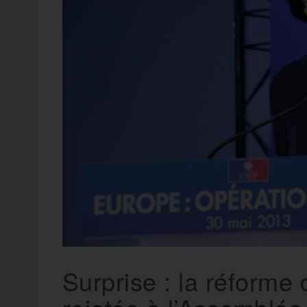
t
e
r
a
a
g
m
e
r
Surprise : la réforme 