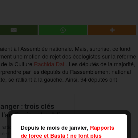
ent à l’Assemblée nationale. Mais, surprise, ce lundi
ment une motion de rejet des écologistes sur la réforme
e de la Culture
Rachida Dati
. Les députés de la majorité,
 surprendre par les députés du Rassemblement national
e, se ralliant à la gauche. Ainsi, 94 députés ont
Depuis le mois de janvier,
Rapports
de force et Basta ! ne font plus