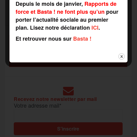
Depuis le mois de janvier,
Rapports de
b
t
l
a
g
force et Basta ! ne font plus qu’un
pour
t
porter l’actualité sociale au premier
o
e
g
r
plan. Lisez notre déclaration
ICI
.
a
Et retrouver nous sur
Basta !
SOUTENEZ
o
r
e
a
RAPPORTS DE FORCE
g
COMME VOUS VOULEZ
k
m
e
r
Recevez notre newsletter par mail
Votre adresse mail*