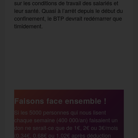
sur les conditions de travail des salariés et
leur santé. Quasi à l’arrêt depuis le début du
confinement, le BTP devrait redémarrer que
timidement.
F
T
E
M
T
a
w
m
e
e
P
c
i
a
s
l
a
e
t
i
s
e
Faisons face ensemble !
r
Si les 5000 personnes qui nous lisent
b
t
l
a
g
chaque semaine (400 000/an) faisaient un
t
don ne serait-ce que de 1€, 2€ ou 3€/mois
o
e
g
r
(0,34€, 0,68€ ou 1,02€ après déduction