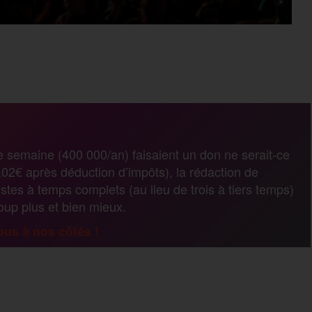
P
a
r
e semaine (400 000/an) faisaient un don ne serait-ce
02€ après déduction d’impôts), la rédaction de
t
stes à temps complets (au lieu de trois à tiers temps)
coup plus et bien mieux.
a
us à nos côtés !
g
P
e