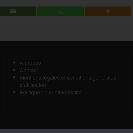
a
r
r
t
a
A propos
Contact
g
Mentions légales et conditions générales
d’utilisation
e
Politique de confidentialité
r