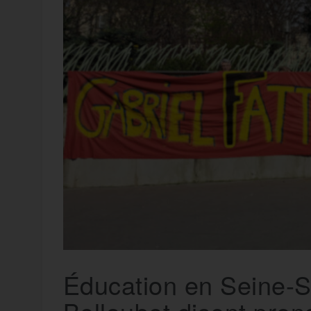
t
e
r
a
a
g
m
e
r
Éducation en Seine-S