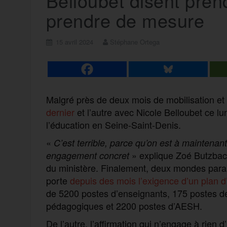
Belloubet disent pren
prendre de mesure
15 avril 2024
Stéphane Ortega
Malgré près de deux mois de mobilisation et
dernier
et l’autre avec Nicole Belloubet ce l
l’éducation en Seine-Saint-Denis.
«
C’est terrible, parce qu’on est
à
maintenant 
» explique Zoé Butzbach
engagement concret
du ministère. Finalement, deux mondes parall
porte
depuis des mois l’exigence d’un plan 
de 5200 postes d’enseignants, 175 postes d
pédagogiques et 2200 postes d’AESH.
De l’autre, l’affirmation qui n’engage à rien 