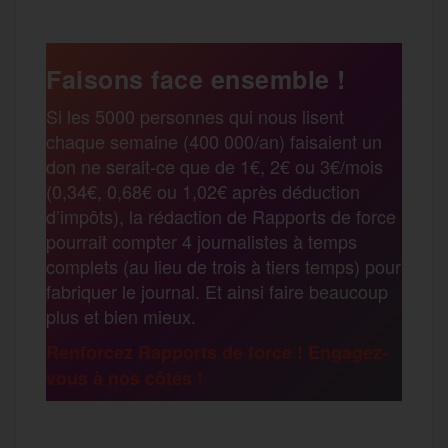
c
i
a
s
l
a
e
t
i
s
e
Faisons face ensemble !
r
Si les 5000 personnes qui nous lisent
b
t
l
a
g
chaque semaine (400 000/an) faisaient un
t
don ne serait-ce que de 1€, 2€ ou 3€/mois
o
e
g
r
(0,34€, 0,68€ ou 1,02€ après déduction
a
d’impôts), la rédaction de Rapports de force
pourrait compter 4 journalistes à temps
o
r
e
a
complets (au lieu de trois à tiers temps) pour
g
fabriquer le journal. Et ainsi faire beaucoup
k
m
plus et bien mieux.
e
Renforcez Rapports de force ! Engagez-
vous à nos côtés !
r
F
T
E
M
T