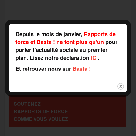
a
w
m
e
e
P
Depuis le mois de janvier,
Rapports de
c
i
a
s
l
force et Basta ! ne font plus qu’un
pour
a
porter l’actualité sociale au premier
e
t
i
s
e
plan. Lisez notre déclaration
ICI
.
r
Et retrouver nous sur
Basta !
b
t
l
a
g
t
o
e
g
r
a
SOUTENEZ
o
r
e
a
RAPPORTS DE FORCE
g
COMME VOUS VOULEZ
k
m
e