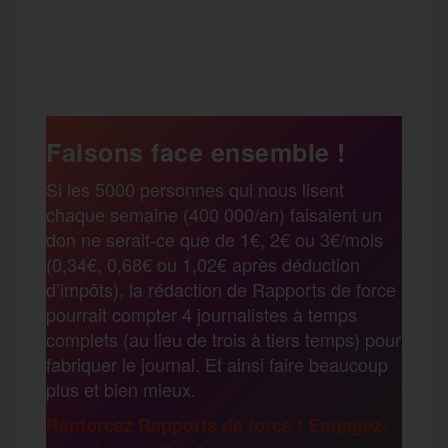
a
w
m
e
e
P
c
i
a
s
l
a
e
t
i
s
e
Faisons face ensemble !
r
Si les 5000 personnes qui nous lisent
b
t
l
a
g
chaque semaine (400 000/an) faisaient un
t
don ne serait-ce que de 1€, 2€ ou 3€/mois
o
e
g
r
(0,34€, 0,68€ ou 1,02€ après déduction
a
d’impôts), la rédaction de Rapports de force
pourrait compter 4 journalistes à temps
o
r
e
a
complets (au lieu de trois à tiers temps) pour
g
fabriquer le journal. Et ainsi faire beaucoup
k
m
plus et bien mieux.
e
Renforcez Rapports de force ! Engagez-