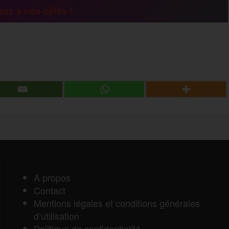
a
us à nos côtés !
g
P
e
a
r
r
t
a
A propos
Contact
g
Mentions légales et conditions générales
d’utilisation
e
Politique de confidentialité