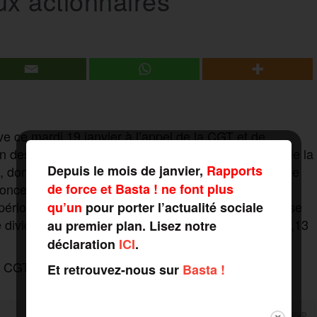
ux actionnaires
ve ce mardi 19 janvier à l’appel de la CGT et de
on des différents sites (FO, CFDT, SUD). L’annonce de la
Depuis le mois de janvier,
Rapports
 dont 1000 en France était connue depuis le mois de
de force et Basta ! ne font plus
oncernés dans le secteur de la recherche et
riode de course au vaccin. D’autant que l’entreprise
qu’un
pour porter l’actualité sociale
de dividendes en 2019 pour un chiffre d’affaires de 36,13
au premier plan. Lisez notre
déclaration
ICI
.
CGT chez Sanofi sur les raisons et la force de la
Et retrouvez-nous sur
Basta !