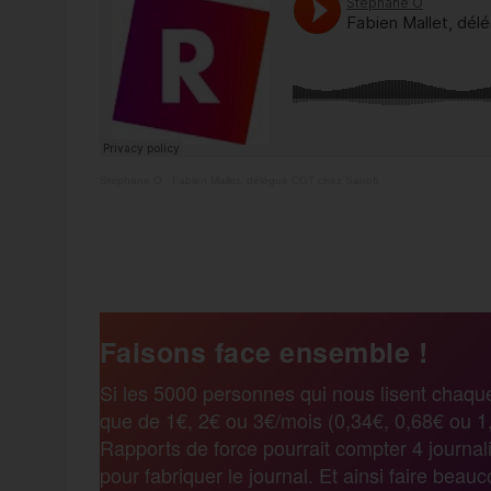
Stephane O
·
Fabien Mallet, délégué CGT chez Sanofi
F
T
E
M
T
a
w
m
e
e
Faisons face ensemble !
c
i
a
s
l
Si les 5000 personnes qui nous lisent chaqu
que de 1€, 2€ ou 3€/mois (0,34€, 0,68€ ou 1,
e
t
i
s
e
Rapports de force pourrait compter 4 journali
pour fabriquer le journal. Et ainsi faire beau