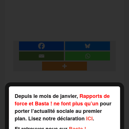
a
w
m
e
e
P
c
i
a
s
l
a
e
t
i
s
e
r
b
t
l
a
g
t
o
e
g
r
a
Depuis le mois de janvier,
Rapports de
SOUTENEZ
o
r
e
a
force et Basta ! ne font plus qu’un
pour
RAPPORTS DE FORCE
g
porter l’actualité sociale au premier
COMME VOUS VOULEZ
k
m
plan. Lisez notre déclaration
ICI
.
e
Et retrouver nous sur
Basta !