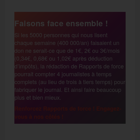
c
i
a
s
l
a
e
t
i
s
e
Faisons face ensemble !
r
Si les 5000 personnes qui nous lisent
b
t
l
a
g
chaque semaine (400 000/an) faisaient un
t
don ne serait-ce que de 1€, 2€ ou 3€/mois
o
e
g
r
(0,34€, 0,68€ ou 1,02€ après déduction
a
d’impôts), la rédaction de Rapports de force
pourrait compter 4 journalistes à temps
o
r
e
a
complets (au lieu de trois à tiers temps) pour
g
fabriquer le journal. Et ainsi faire beaucoup
k
m
plus et bien mieux.
e
Renforcez Rapports de force ! Engagez-
vous à nos côtés !
r
F
T
E
M
T