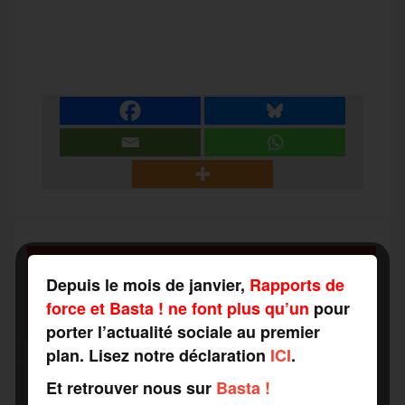
a
w
m
e
e
P
c
i
a
s
l
a
e
t
i
s
e
r
b
t
l
a
g
t
o
e
g
r
a
SOUTENEZ
o
r
e
a
Depuis le mois de janvier,
Rapports de
RAPPORTS DE FORCE
g
force et Basta ! ne font plus qu’un
pour
COMME VOUS VOULEZ
k
m
porter l’actualité sociale au premier
e
plan. Lisez notre déclaration
ICI
.
Et retrouver nous sur
Basta !
r