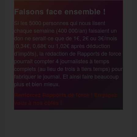
e
t
i
s
e
Faisons face ensemble !
r
Si les 5000 personnes qui nous lisent
b
t
l
a
g
chaque semaine (400 000/an) faisaient un
t
don ne serait-ce que de 1€, 2€ ou 3€/mois
o
e
g
r
(0,34€, 0,68€ ou 1,02€ après déduction
a
d’impôts), la rédaction de Rapports de force
pourrait compter 4 journalistes à temps
o
r
e
a
complets (au lieu de trois à tiers temps) pour
g
fabriquer le journal. Et ainsi faire beaucoup
k
m
plus et bien mieux.
e
Renforcez Rapports de force ! Engagez-
vous à nos côtés !
r
F
T
E
M
T