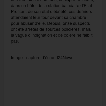
dans un hôtel de la station balnéaire
d’Eilat.
Profitant de son état d’ébriété, ces derniers
attendaient leur tour devant sa chambre
pour abuser d’elle. Depuis, onze suspects
ont été arrêtés de sources policières, mais
la vague d’indignation et de colère ne faiblit
pas.
Image : capture d’écran I24News
F
T
E
M
T
a
w
m
e
e
P
c
i
a
s
l
a