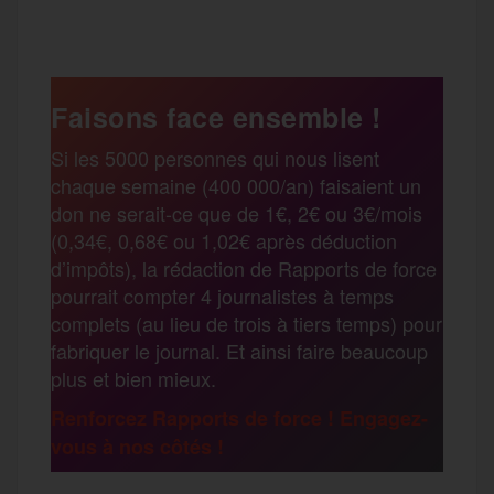
P
c
i
a
s
l
a
e
t
i
s
e
Faisons face ensemble !
r
Si les 5000 personnes qui nous lisent
b
t
l
a
g
chaque semaine (400 000/an) faisaient un
t
don ne serait-ce que de 1€, 2€ ou 3€/mois
o
e
g
r
(0,34€, 0,68€ ou 1,02€ après déduction
a
d’impôts), la rédaction de Rapports de force
pourrait compter 4 journalistes à temps
o
r
e
a
complets (au lieu de trois à tiers temps) pour
g
fabriquer le journal. Et ainsi faire beaucoup
k
m
plus et bien mieux.
e
Renforcez Rapports de force ! Engagez-
vous à nos côtés !
r