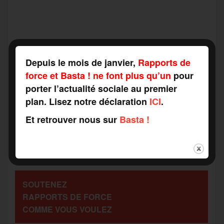
F
T
E
M
T
a
w
m
e
e
P
Depuis le mois de janvier,
Rapports de
c
i
a
s
l
force et Basta ! ne font plus qu’un
pour
a
porter l’actualité sociale au premier
e
t
i
s
e
plan. Lisez notre déclaration
ICI
.
r
Et retrouver nous sur
Basta !
b
t
l
a
g
t
o
e
g
r
a
SOUTENEZ
o
r
e
a
RAPPORTS DE FORCE
g
COMME VOUS VOULEZ
k
m