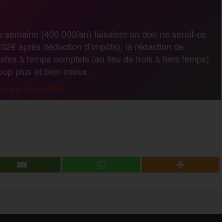
r
e semaine (400 000/an) faisaient un don ne serait-ce
02€ après déduction d’impôts), la rédaction de
t
stes à temps complets (au lieu de trois à tiers temps)
coup plus et bien mieux.
a
us à nos côtés !
g
P
e
a
r
r
t