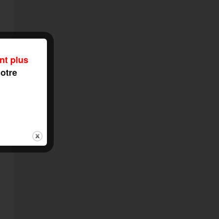
nt plus
notre