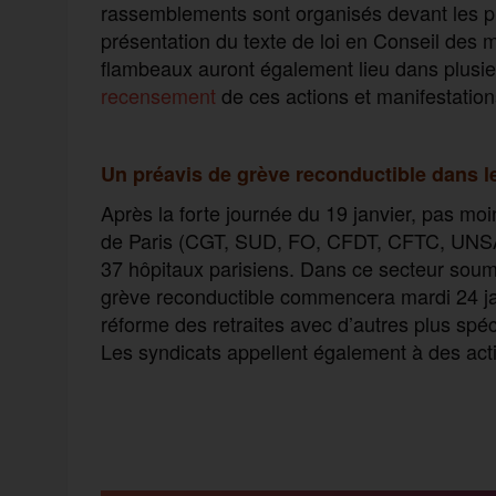
rassemblements sont organisés devant les p
présentation du texte de loi en Conseil des 
flambeaux auront également lieu dans plusie
recensement
de ces actions et manifestations
Un préavis de grève reconductible dans l
Après la forte journée du 19 janvier, pas mo
de Paris (CGT, SUD, FO, CFDT, CFTC, UNSA
37 hôpitaux parisiens. Dans ce secteur soum
grève reconductible commencera mardi 24 jan
réforme des retraites avec d’autres plus spéc
Les syndicats appellent également à des act
F
T
E
M
T
a
w
m
e
e