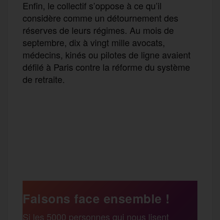
Enfin, le collectif s’oppose à ce qu’il
considère comme un détournement des
réserves de leurs régimes. Au mois de
septembre, dix à vingt mille avocats,
médecins, kinés ou pilotes de ligne avaient
défilé à Paris contre la réforme du système
de retraite.
F
T
E
M
T
a
w
m
e
e
P
c
i
a
s
l
a
e
t
i
s
e
Faisons face ensemble !
r
Si les 5000 personnes qui nous lisent