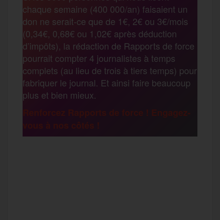
b
t
l
a
g
chaque semaine (400 000/an) faisaient un
t
don ne serait-ce que de 1€, 2€ ou 3€/mois
o
e
g
r
(0,34€, 0,68€ ou 1,02€ après déduction
a
d’impôts), la rédaction de Rapports de force
pourrait compter 4 journalistes à temps
o
r
e
a
complets (au lieu de trois à tiers temps) pour
g
fabriquer le journal. Et ainsi faire beaucoup
k
m
plus et bien mieux.
e
Renforcez Rapports de force ! Engagez-
vous à nos côtés !
r
F
T
E
M
T
a
w
m
e
e
P
c
i
a
s
l