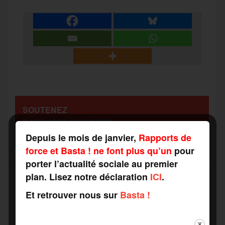
a
e
t
i
s
e
r
b
t
l
a
g
t
o
e
g
r
a
SOUTENEZ
o
r
e
a
RAPPORTS DE FORCE
g
COMME VOUS VOULEZ
Depuis le mois de janvier,
Rapports de
k
m
force et Basta ! ne font plus qu’un
pour
e
porter l’actualité sociale au premier
plan. Lisez notre déclaration
ICI
.
r
Et retrouver nous sur
Basta !
Recevez notre newsletter par mail
Votre adresse mail*