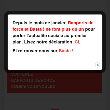
a
w
m
e
e
P
c
i
a
s
l
Depuis le mois de janvier,
Rapports de
a
force et Basta ! ne font plus qu’un
pour
e
t
i
s
e
porter l’actualité sociale au premier
r
plan. Lisez notre déclaration
ICI
.
b
t
l
a
g
Et retrouver nous sur
Basta !
t
o
e
g
r
a
SOUTENEZ
o
r
e
a
RAPPORTS DE FORCE
g
COMME VOUS VOULEZ
k
m
e
r