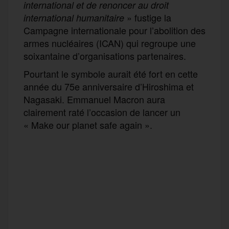
international et de renoncer au droit
» fustige la
international humanitaire
Campagne internationale pour l’abolition des
armes nucléaires (ICAN) qui regroupe une
soixantaine d’organisations partenaires.
Pourtant le symbole aurait été fort en cette
année du 75e anniversaire d’Hiroshima et
Nagasaki. Emmanuel Macron aura
clairement raté l’occasion de lancer un
« Make our planet safe again ».
F
T
E
M
T
a
w
m
e
e
P
c
i
a
s
l
a