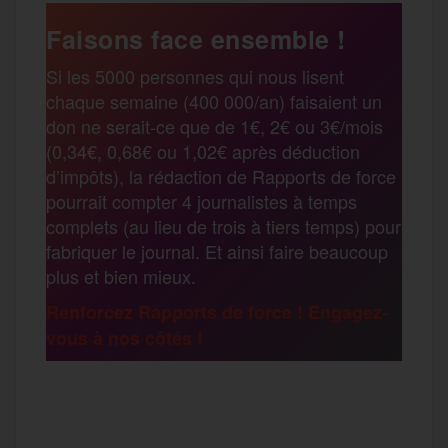
e
t
i
s
e
Faisons face ensemble !
r
Si les 5000 personnes qui nous lisent
b
t
l
a
g
chaque semaine (400 000/an) faisaient un
t
don ne serait-ce que de 1€, 2€ ou 3€/mois
o
e
g
r
(0,34€, 0,68€ ou 1,02€ après déduction
a
d’impôts), la rédaction de Rapports de force
pourrait compter 4 journalistes à temps
o
r
e
a
complets (au lieu de trois à tiers temps) pour
g
fabriquer le journal. Et ainsi faire beaucoup
k
m
plus et bien mieux.
e
Renforcez Rapports de force ! Engagez-
vous à nos côtés !
r
F
T
E
M
T