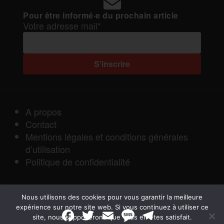
Pour être informé·e du prochain article
Votre adresse mail*
A propos
Contact
Mentions légales et conditions générales
d’utilisation
Politique de confidentialité
Nous utilisons des cookies pour vous garantir la meilleure
expérience sur notre site web. Si vous continuez à utiliser ce
F
T
E
M
T
site, nous supposerons que vous en êtes satisfait.
a
w
m
e
e