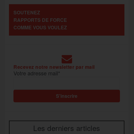
a
SOUTENEZ
o
r
e
a
RAPPORTS DE FORCE
g
COMME VOUS VOULEZ
k
m
e
r
Recevez notre newsletter par mail
Votre adresse mail*
Les derniers articles