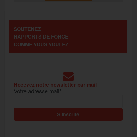
t
o
e
g
r
a
SOUTENEZ
o
r
e
a
RAPPORTS DE FORCE
g
COMME VOUS VOULEZ
k
m
e
r
Recevez notre newsletter par mail
Votre adresse mail*