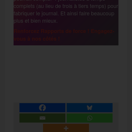
complets (au lieu de trois à tiers temps) pour
g
fabriquer le journal. Et ainsi faire beaucoup
k
m
plus et bien mieux.
e
Renforcez Rapports de force ! Engagez-
vous à nos côtés !
r
F
T
E
M
T
a
w
m
e
e
P
c
i
a
s
l
a
e
t
i
s
e
r
b
t
l
a
g