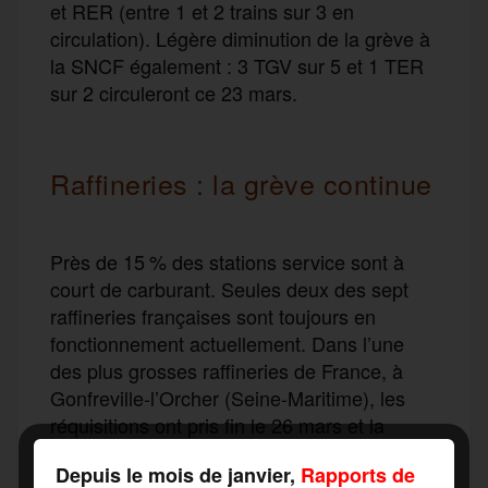
et RER (entre 1 et 2 trains sur 3 en
circulation). Légère diminution de la grève à
la SNCF également : 3 TGV sur 5 et 1 TER
sur 2 circuleront ce 23 mars.
Raffineries : la grève continue
Près de 15 % des stations service sont à
court de carburant. Seules deux des sept
raffineries françaises sont toujours en
fonctionnement actuellement. Dans l’une
des plus grosses raffineries de France, à
Gonfreville-l’Orcher (Seine-Maritime), les
réquisitions ont pris fin le 26 mars et la
grève a été reconduite pour 72 heures.
Depuis le mois de janvier,
Rapports de