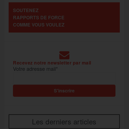
a
SOUTENEZ
o
r
e
a
RAPPORTS DE FORCE
g
COMME VOUS VOULEZ
k
m
e
r
Recevez notre newsletter par mail
Votre adresse mail*
Les derniers articles