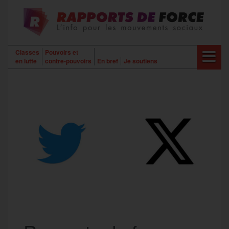
Aller
au
contenu
Classes
Pouvoirs et
en lutte
contre-pouvoirs
En bref
Je soutiens