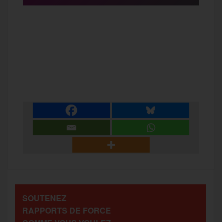
F
T
E
M
T
a
w
m
e
e
P
c
i
a
s
l
a
e
t
i
s
e
r
b
t
l
a
g
t
o
e
g
r
a
SOUTENEZ
o
r
e
a
RAPPORTS DE FORCE
g