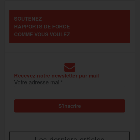
o
e
g
r
a
SOUTENEZ
o
r
e
a
RAPPORTS DE FORCE
g
COMME VOUS VOULEZ
k
m
e
r
Recevez notre newsletter par mail
Votre adresse mail*
Les derniers articles