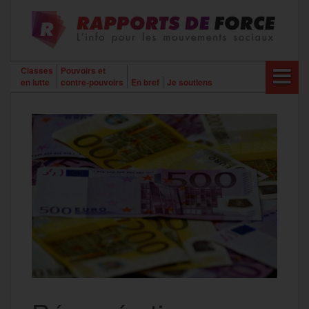
Aller
au
contenu
Classes
Pouvoirs et
en lutte
contre-pouvoirs
En bref
Je soutiens