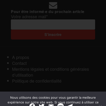
Pour être informé·e du prochain article
Votre adresse mail*
A propos
Contact
Mentions légales et conditions générales
d’utilisation
Politique de confidentialité
Nous utilisons des cookies pour vous garantir la meilleure
expérience sur notre site web. Si vous continuez à utiliser ce
F
T
E
M
T