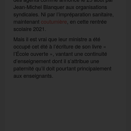
Jean-Michel Blanquer aux organisations
syndicales. Ni par l’impréparation sanitaire,
maintenant
coutumière
, en cette rentrée
scolaire 2021.
Mais il est vrai que leur ministre a été
occupé cet été à l’écriture de son livre «
l’École ouverte », vantant une continuité
d’enseignement dont il s’attribue une
paternité qu’il doit pourtant principalement
aux enseignants.
F
T
E
M
T
a
w
m
e
e
P
c
i
a
s
l