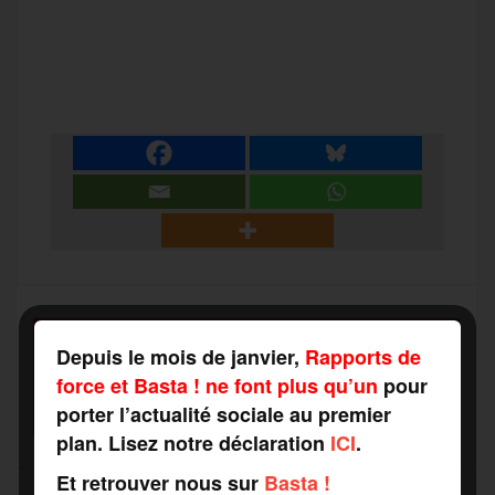
a
w
m
e
e
P
c
i
a
s
l
a
e
t
i
s
e
r
b
t
l
a
g
t
o
e
g
r
a
SOUTENEZ
o
r
e
a
Depuis le mois de janvier,
Rapports de
RAPPORTS DE FORCE
g
force et Basta ! ne font plus qu’un
pour
COMME VOUS VOULEZ
porter l’actualité sociale au premier
k
m
plan. Lisez notre déclaration
ICI
.
e
Et retrouver nous sur
Basta !