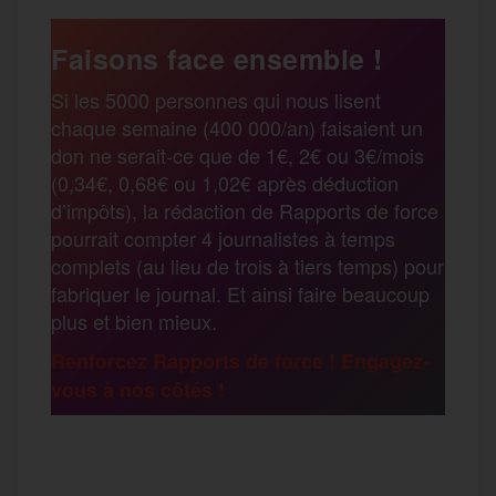
a
e
t
i
s
e
Faisons face ensemble !
r
Si les 5000 personnes qui nous lisent
b
t
l
a
g
chaque semaine (400 000/an) faisaient un
t
don ne serait-ce que de 1€, 2€ ou 3€/mois
o
e
g
r
(0,34€, 0,68€ ou 1,02€ après déduction
a
d’impôts), la rédaction de Rapports de force
pourrait compter 4 journalistes à temps
o
r
e
a
complets (au lieu de trois à tiers temps) pour
g
fabriquer le journal. Et ainsi faire beaucoup
k
m
plus et bien mieux.
e
Renforcez Rapports de force ! Engagez-
vous à nos côtés !
r
F
T
E
M
T