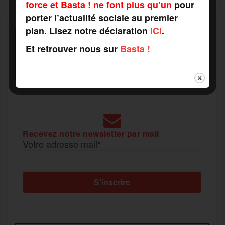
force et Basta ! ne font plus qu’un
pour
o
e
g
r
porter l’actualité sociale au premier
a
plan. Lisez notre déclaration
ICI
.
SOUTENEZ
o
r
e
a
Et retrouver nous sur
Basta !
RAPPORTS DE FORCE
g
COMME VOUS VOULEZ
k
m
e
r
Recevez notre newsletter par mail
Votre adresse mail*