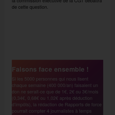
la commission exécutive de la CGT débattra
de cette question.
F
T
E
M
T
a
w
m
e
e
P
c
i
a
s
l
a
e
t
i
s
e
Faisons face ensemble !
r
Si les 5000 personnes qui nous lisent
b
t
l
a
g
chaque semaine (400 000/an) faisaient un
t
don ne serait-ce que de 1€, 2€ ou 3€/mois
o
e
g
r
(0,34€, 0,68€ ou 1,02€ après déduction
a
d’impôts), la rédaction de Rapports de force
pourrait compter 4 journalistes à temps
o
r
e
a