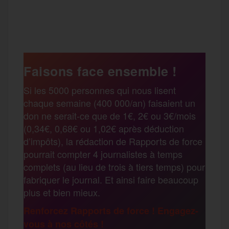
a
w
m
e
e
P
c
i
a
s
l
a
e
t
i
s
e
Faisons face ensemble !
r
Si les 5000 personnes qui nous lisent
b
t
l
a
g
chaque semaine (400 000/an) faisaient un
t
don ne serait-ce que de 1€, 2€ ou 3€/mois
o
e
g
r
(0,34€, 0,68€ ou 1,02€ après déduction
a
d’impôts), la rédaction de Rapports de force
pourrait compter 4 journalistes à temps
o
r
e
a
complets (au lieu de trois à tiers temps) pour
g
fabriquer le journal. Et ainsi faire beaucoup
k
m
plus et bien mieux.
e
Renforcez Rapports de force ! Engagez-
vous à nos côtés !
r