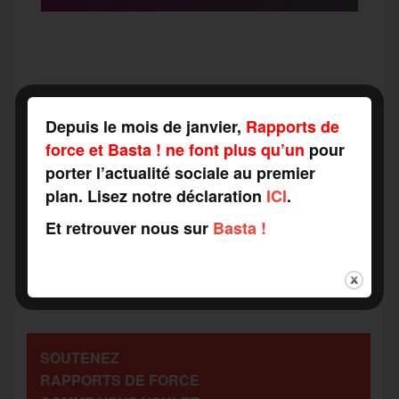
F
T
E
M
T
a
w
m
e
e
P
Depuis le mois de janvier,
Rapports de
force et Basta ! ne font plus qu’un
pour
c
i
a
s
l
porter l’actualité sociale au premier
a
plan. Lisez notre déclaration
ICI
.
e
t
i
s
e
Et retrouver nous sur
Basta !
r
b
t
l
a
g
t
o
e
g
r
a
SOUTENEZ
o
r
e
a
RAPPORTS DE FORCE
g