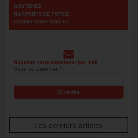
SOUTENEZ
o
r
e
a
RAPPORTS DE FORCE
g
COMME VOUS VOULEZ
k
m
e
r
Recevez notre newsletter par mail
Votre adresse mail*
Les derniers articles